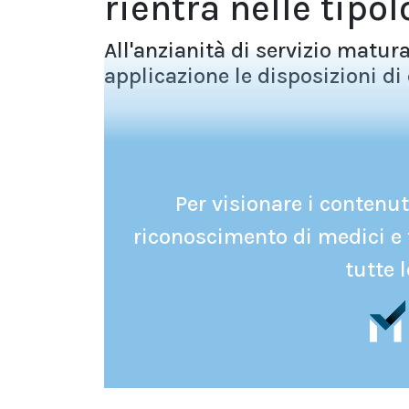
rientra nelle tipol
All'anzianità di servizio matur
applicazione le disposizioni di cu
Per visionare i contenuti
riconoscimento di medici e 
tutte l