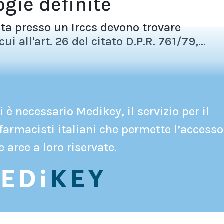
ogie definite
ata presso un Irccs devono trovare
i all'art. 26 del citato D.P.R. 761/79,...
 è necessario Medikey, il servizio per il
farmacisti italiani che permette l’accesso
e aree a loro riservate.