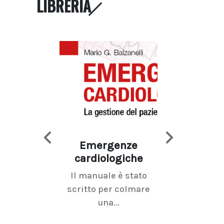
LIBRERIA
Emergenze
Imaging d
cardiologiche
mammel
Il manuale è stato
La radiolo
scritto per colmare
senologica inc
una...
ramo dell'imagi