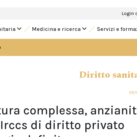
Login 
nitaria
Medicina e ricerca
Servizi e form
o
Diritto sanit
09/
ttura complessa, anziani
Irccs di diritto privato