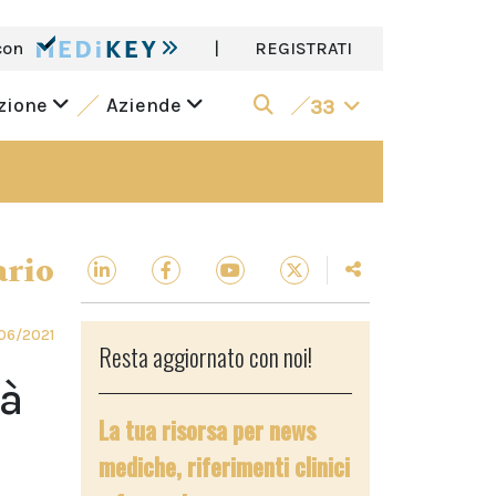
con
|
REGISTRATI
azione
Aziende
33
ario
06/2021
Resta aggiornato con noi!
tà
La tua risorsa per news
mediche, riferimenti clinici