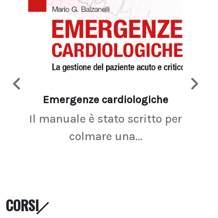
Emergenze cardiologiche
Ima
Il manuale è stato scritto per
La r
colmare una...
CORSI