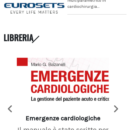
multiparametrico in
cardiochirurgia...
LIBRERIA
Emergenze cardiologiche
Ima
Il manuale è stato scritto per
La r