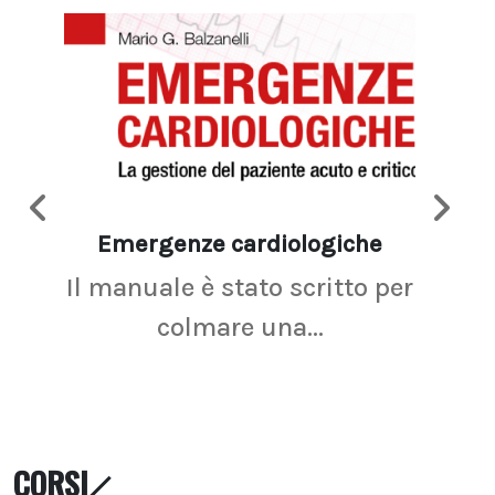
Emergenze cardiologiche
Ima
Il manuale è stato scritto per
La r
colmare una...
CORSI