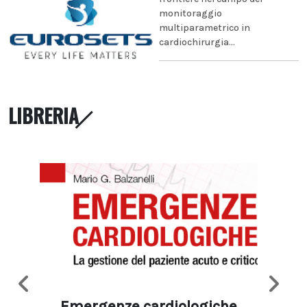
monitoraggio
multiparametrico in
cardiochirurgia...
LIBRERIA
Emergenze cardiologiche
Ima