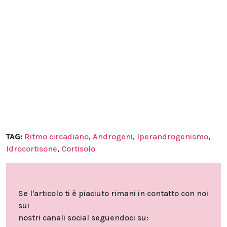
TAG:
Ritmo circadiano
,
Androgeni
,
Iperandrogenismo
,
Idrocortisone
,
Cortisolo
Se l'articolo ti è piaciuto rimani in contatto con noi
sui
nostri canali social seguendoci su: