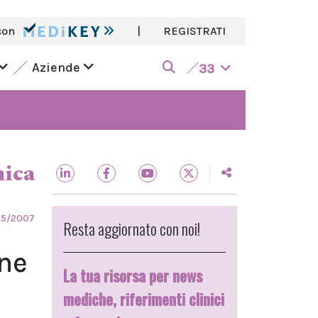
con
|
REGISTRATI
Aziende
33
nica
05/2007
Resta aggiornato con noi!
one
La tua risorsa per news
mediche, riferimenti clinici