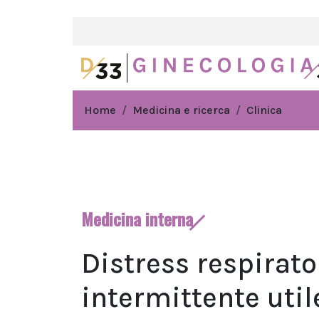
Home
Medicina e ricerca
Clinica
Medicina interna
Distress respirato
intermittente uti