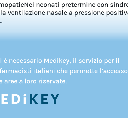
umopatieNei neonati pretermine con sind
 la ventilazione nasale a pressione positiv
.
 è necessario Medikey, il servizio per il
farmacisti italiani che permette l’accesso
e aree a loro riservate.