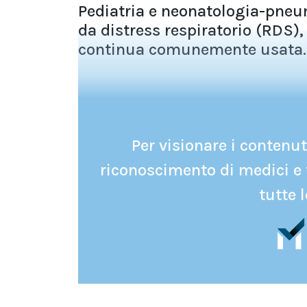
Pediatria e neonatologia-pne
da distress respiratorio (RDS),
continua comunemente usata..
Per visionare i contenuti
riconoscimento di medici e 
tutte l