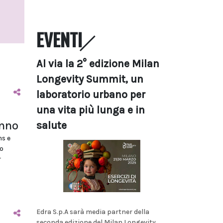
EVENTI
Al via la 2° edizione Milan
Longevity Summit, un
laboratorio urbano per
una vita più lunga e in
anno
salute
ms e
o
r
Edra S.p.A sarà media partner della
seconda edizione del Milan Longevity