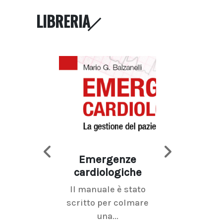
LIBRERIA
Emergenze
Imaging d
cardiologiche
mammel
Il manuale è stato
La radiolo
scritto per colmare
senologica inc
una...
ramo dell'imagi