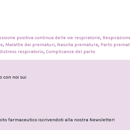
essione positiva continua delle vie respiratorie
,
Respirazion
ne
,
Malattie dei prematuri
,
Nascita prematura
,
Parto premat
istress respiratorio
,
Complicanze del parto
to con noi sui
o farmaceutico iscrivendoti alla nostra Newsletter!