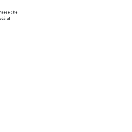
 Paese che
età al