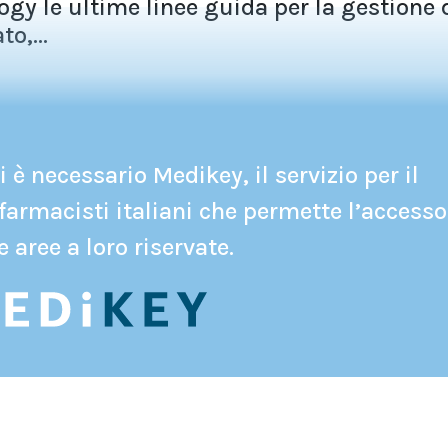
gy le ultime linee guida per la gestione 
o,...
 è necessario Medikey, il servizio per il
farmacisti italiani che permette l’accesso
e aree a loro riservate.