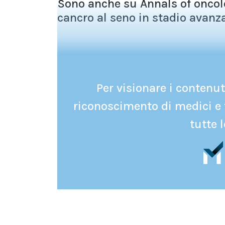
Sono anche su Annals of oncolo
cancro al seno in stadio avanzat
Per visionare i contenuti
riconoscimento di medici e 
tutte l