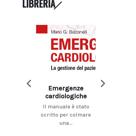
LIBRERIA
Emergenze
Imaging d
cardiologiche
mammel
Il manuale è stato
La radiolo
scritto per colmare
senologica inc
una...
ramo dell'imagi