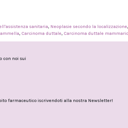
ell'assistenza sanitaria
,
Neoplasie secondo la localizzazione
mammella
,
Carcinoma duttale
,
Carcinoma duttale mammari
to con noi sui
o farmaceutico iscrivendoti alla nostra Newsletter!