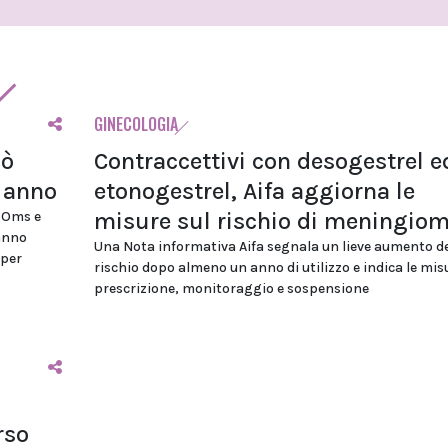
GINECOLOGIA
uò
Contraccettivi con desogestrel e
i anno
etonogestrel, Aifa aggiorna le
misure sul rischio di meningio
, Oms e
anno
Una Nota informativa Aifa segnala un lieve aumento de
 per
rischio dopo almeno un anno di utilizzo e indica le mis
prescrizione, monitoraggio e sospensione
rso