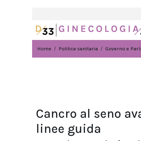
Home
Politica sanitaria
Governo e Par
Cancro al seno ava
linee guida