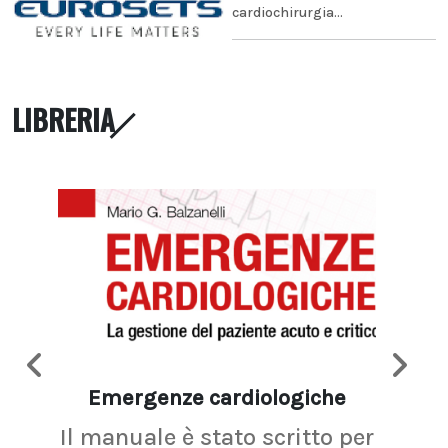
cardiochirurgia...
LIBRERIA
Emergenze cardiologiche
Ima
Il manuale è stato scritto per
La r