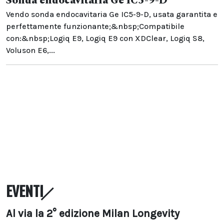
Sonda endocavitaria Ge IC5-9-D
Vendo sonda endocavitaria Ge IC5-9-D, usata garantita e
perfettamente funzionante;&nbsp;Compatibile
con:&nbsp;Logiq E9, Logiq E9 con XDClear, Logiq S8,
Voluson E6,...
EVENTI
Al via la 2° edizione Milan Longevity