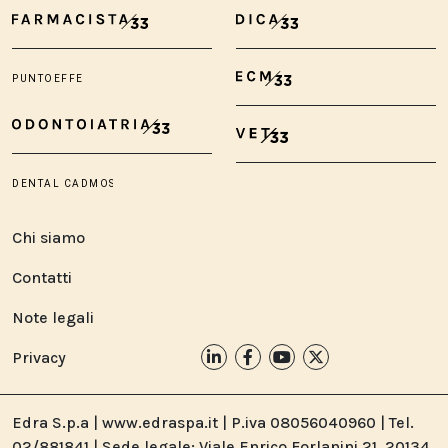
Chi siamo
Contatti
Note legali
Privacy
Edra S.p.a | www.edraspa.it | P.iva 08056040960 | Tel.
02/881841 | Sede legale: Viale Enrico Forlanini 21, 20134