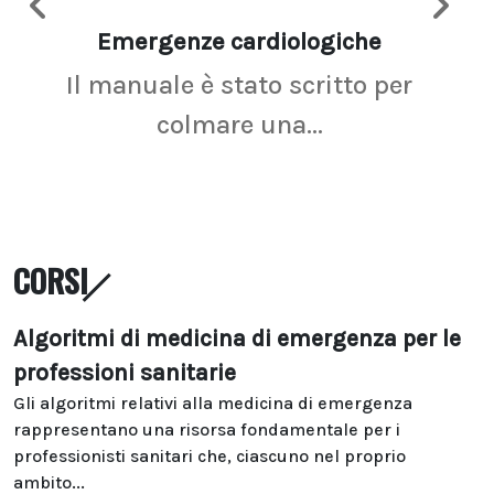
Emergenze cardiologiche
Ima
Il manuale è stato scritto per
La r
colmare una...
CORSI
Algoritmi di medicina di emergenza per le
professioni sanitarie
Gli algoritmi relativi alla medicina di emergenza
rappresentano una risorsa fondamentale per i
professionisti sanitari che, ciascuno nel proprio
ambito...