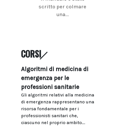
scritto per colmare
senologica inc
una...
ramo dell'imagi
CORSI
Algoritmi di medicina di
emergenza per le
professioni sanitarie
Gli algoritmi relativi alla medicina
di emergenza rappresentano una
risorsa fondamentale per i
professionisti sanitari che,
ciascuno nel proprio ambito...