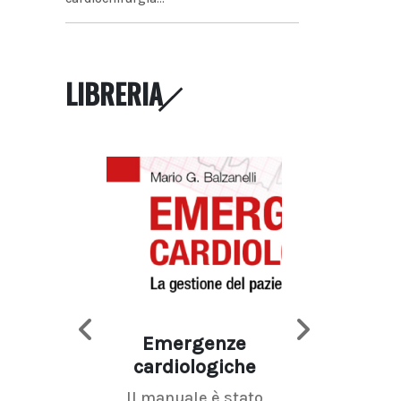
LIBRERIA
Emergenze
Imaging d
cardiologiche
mammel
Il manuale è stato
La radiolo