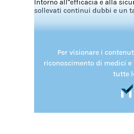
Intorno all''efficacia e alla si
sollevati continui dubbi e un t
Per visionare i contenuti
riconoscimento di medici e 
tutte l