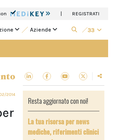
con
|
REGISTRATI
azione
Aziende
33
ento
02/2014
Resta aggiornato con noi!
per
La tua risorsa per news
mediche, riferimenti clinici