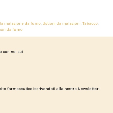
da inalazione da fumo
,
Ustioni da inalazioni
,
Tabacco
,
non da fumo
to con noi sui
o farmaceutico iscrivendoti alla nostra Newsletter!