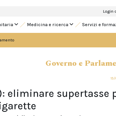
Login 
nitaria
Medicina e ricerca
Servizi e form
lamento
Governo e Parlam
15/
f): eliminare supertasse 
igarette