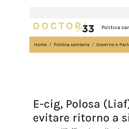
Politica sa
Home
Politica sanitaria
Governo e Par
E-cig, Polosa (Lia
evitare ritorno a s