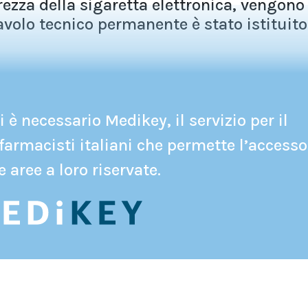
curezza della sigaretta elettronica, vengono
avolo tecnico permanente è stato istituito.
 è necessario Medikey, il servizio per il
farmacisti italiani che permette l’accesso
e aree a loro riservate.