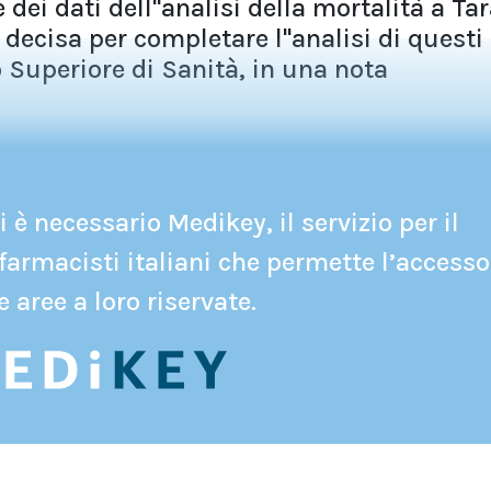
 dei dati dell''analisi della mortalità a Ta
decisa per completare l''analisi di questi
to Superiore di Sanità, in una nota
 è necessario Medikey, il servizio per il
farmacisti italiani che permette l’accesso
e aree a loro riservate.