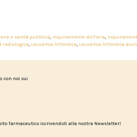
iene e sanità pubblica
,
Inquinamento dell'aria
,
Inquinamen
à radiologica
,
Leucemia linfocitica
,
Leucemia linfocitica acut
to con noi sui
o farmaceutico iscrivendoti alla nostra Newsletter!