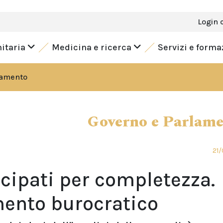
Login 
nitaria
Medicina e ricerca
Servizi e form
lamento
Governo e Parlam
21/
ticipati per completezza.
mento burocratico