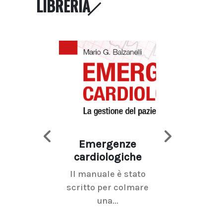
LIBRERIA
Emergenze
Imaging d
cardiologiche
mammel
Il manuale è stato
La radiolo
scritto per colmare
senologica inc
una...
ramo dell'imagi