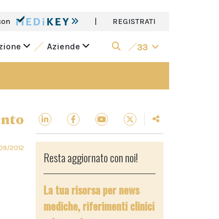
con
|
REGISTRATI
azione
Aziende
33
ento
09/2012
Resta aggiornato con noi!
La tua risorsa per news
mediche, riferimenti clinici