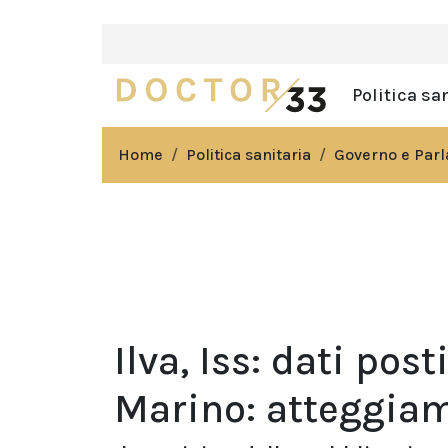
Politica sa
Home
Politica sanitaria
Governo e Par
Ilva, Iss: dati pos
Marino: atteggia