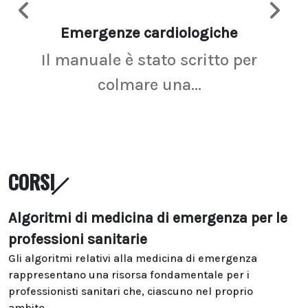
Emergenze cardiologiche
Ima
Il manuale è stato scritto per
La r
colmare una...
CORSI
Algoritmi di medicina di emergenza per le
professioni sanitarie
Gli algoritmi relativi alla medicina di emergenza
rappresentano una risorsa fondamentale per i
professionisti sanitari che, ciascuno nel proprio
ambito...