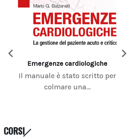
Emergenze cardiologiche
Ima
Il manuale è stato scritto per
La r
colmare una...
CORSI