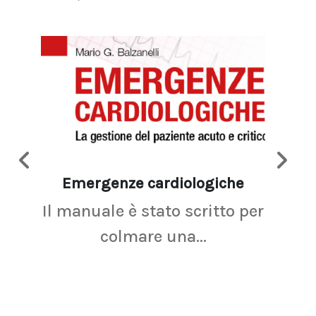
Emergenze cardiologiche
Ima
Il manuale è stato scritto per
La r
colmare una...