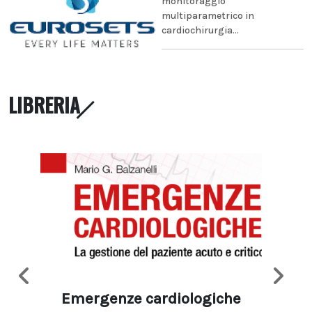
monitoraggio
multiparametrico in
cardiochirurgia...
LIBRERIA
Emergenze cardiologiche
Ima