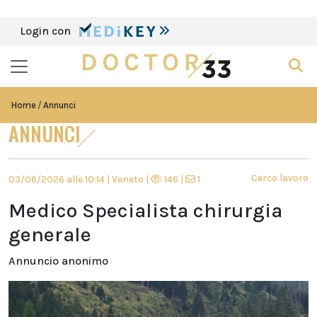
Login con
Home
Annunci
ANNUNCI
Cerco lavoro
03/06/2026 alle 10:14 | Veneto |
146 |
1
Medico Specialista chirurgia
generale
Annuncio anonimo