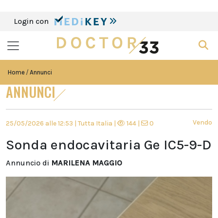
Login con
Home
Annunci
ANNUNCI
Vendo
25/05/2026 alle 12:53 | Tutta Italia |
144 |
0
Sonda endocavitaria Ge IC5-9-D
Annuncio di
MARILENA MAGGIO