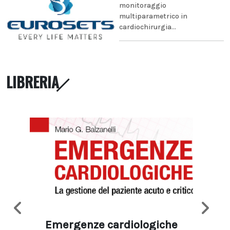
monitoraggio
multiparametrico in
cardiochirurgia...
LIBRERIA
Emergenze cardiologiche
Ima