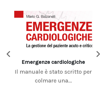
Emergenze cardiologiche
Ima
Il manuale è stato scritto per
La r
colmare una...