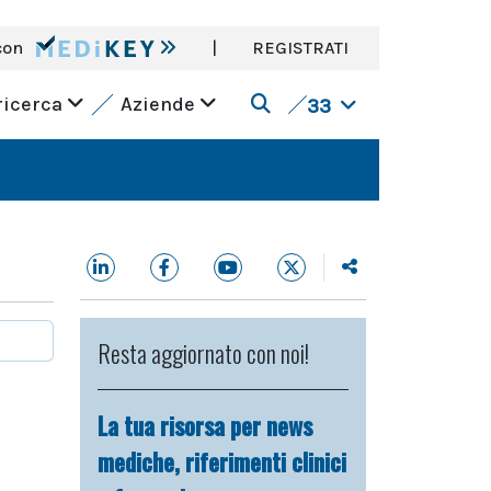
con
|
REGISTRATI
ricerca
Aziende
33
Resta aggiornato con noi!
La tua risorsa per news
mediche, riferimenti clinici