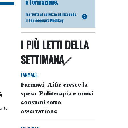
e formazione.
Iscriviti al servizio utilizzando
il tuo account Medikey
I PIÙ LETTI DELLA
SETTIMANA
FARMACI
Farmaci, Aifa: cresce la
spesa. Politerapia e nuovi
à
consumi sotto
ente
osservazione