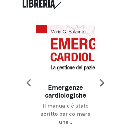
LIBRERIA
Emergenze
Imaging d
cardiologiche
mammel
Il manuale è stato
La radiolo
scritto per colmare
senologica inc
una...
ramo dell'imagi