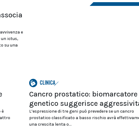
associa
ravvivenza e
 un ictus,
to su una
CLINICA
e
Cancro prostatico: biomarcatore
genetico suggerisce aggressivit
 è
L’espressione di tre geni può prevedere se un cancro
uattro
prostatico classificato a basso rischio avrà effettivam
una crescita lenta o...