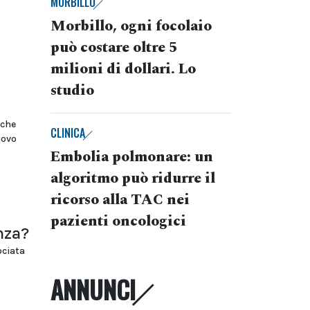
MORBILLO
Morbillo, ogni focolaio
può costare oltre 5
milioni di dollari. Lo
studio
(che
CLINICA
uovo
Embolia polmonare: un
algoritmo può ridurre il
ricorso alla TAC nei
pazienti oncologici
nza?
ociata
ANNUNCI