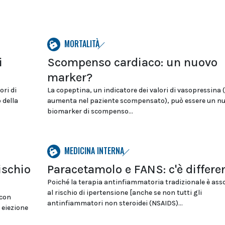
MORTALITÀ
i
Scompenso cardiaco: un nuovo
marker?
ori di
La copeptina, un indicatore dei valori di vasopressina 
 della
aumenta nel paziente scompensato), può essere un n
biomarker di scompenso...
MEDICINA INTERNA
ischio
Paracetamolo e FANS: c'è differe
Poiché la terapia antinfiammatoria tradizionale è ass
al rischio di ipertensione [anche se non tutti gli
 con
antinfiammatori non steroidei (NSAIDS)...
 eiezione