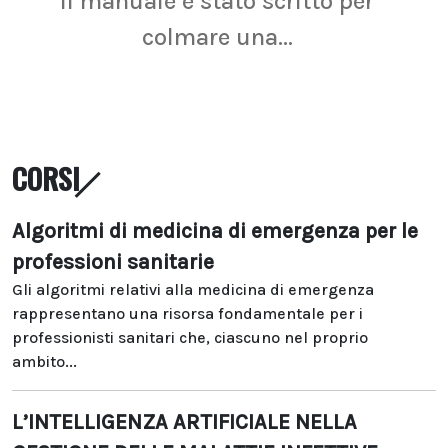
Il manuale è stato scritto per
La r
colmare una...
CORSI
Algoritmi di medicina di emergenza per le
professioni sanitarie
Gli algoritmi relativi alla medicina di emergenza
rappresentano una risorsa fondamentale per i
professionisti sanitari che, ciascuno nel proprio
ambito...
L’INTELLIGENZA ARTIFICIALE NELLA