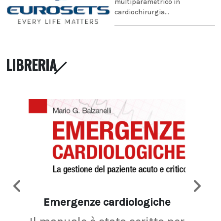
multiparametrico in
cardiochirurgia...
LIBRERIA
Emergenze cardiologiche
Ima