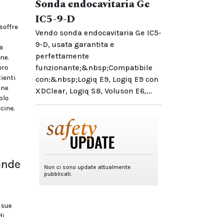
Sonda endocavitaria Ge
IC5-9-D
soffre
Vendo sonda endocavitaria Ge IC5-
9-D, usata garantita e
a
perfettamente
ne.
funzionante;&nbsp;Compatibile
ero
ienti
con:&nbsp;Logiq E9, Logiq E9 con
nne
XDClear, Logiq S8, Voluson E6,...
olo
cine.
ande
 sue
di