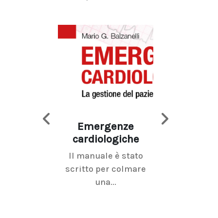
Emergenze
Imaging d
cardiologiche
mammel
Il manuale è stato
La radiolo
scritto per colmare
senologica inc
una...
ramo dell'imagi