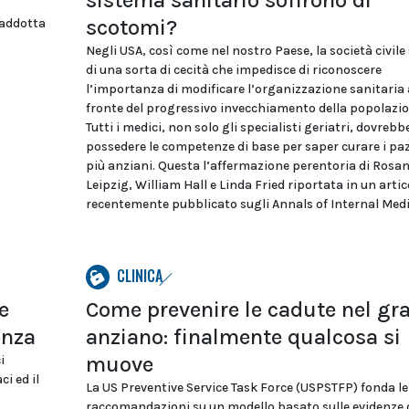
sistema sanitario soffrono di
scotomi?
 addotta
Negli USA, così come nel nostro Paese, la società civile 
di una sorta di cecità che impedisce di riconoscere
l’importanza di modificare l’organizzazione sanitaria 
fronte del progressivo invecchiamento della popolazio
Tutti i medici, non solo gli specialisti geriatri, dovrebb
possedere le competenze di base per saper curare i paz
più anziani. Questa l’affermazione perentoria di Rosa
Leipzig, William Hall e Linda Fried riportata in un artic
recentemente pubblicato sugli Annals of Internal Medi
CLINICA
e
Come prevenire le cadute nel gr
enza
anziano: finalmente qualcosa si
muove
i
ci ed il
La US Preventive Service Task Force (USPSTFP) fonda le
raccomandazioni su un modello basato sulle evidenze 