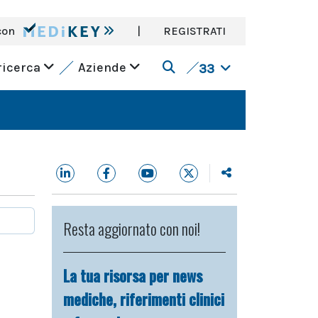
con
|
REGISTRATI
ricerca
Aziende
33
Resta aggiornato con noi!
La tua risorsa per news
mediche, riferimenti clinici