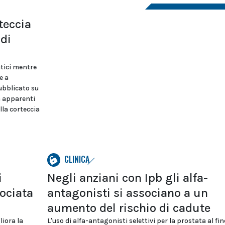
rteccia
 di
atici mentre
e a
ubblicato su
a apparenti
lla corteccia
CLINICA
i
Negli anziani con Ipb gli alfa-
sociata
antagonisti si associano a un
aumento del rischio di cadute
liora la
L'uso di alfa-antagonisti selettivi per la prostata al fin