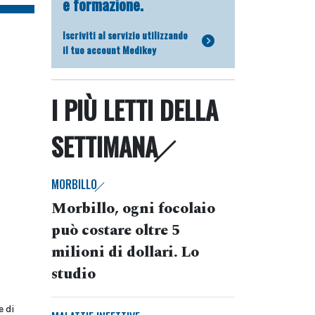
e formazione.
Iscriviti al servizio utilizzando
il tuo account Medikey
I PIÙ LETTI DELLA
SETTIMANA
MORBILLO
Morbillo, ogni focolaio
può costare oltre 5
milioni di dollari. Lo
studio
e di