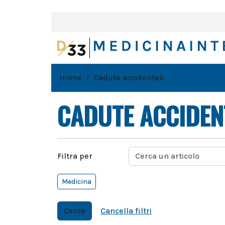
Home
Cadute accidentali
CADUTE ACCIDEN
Filtra per
Medicina
Cerca
Cancella filtri