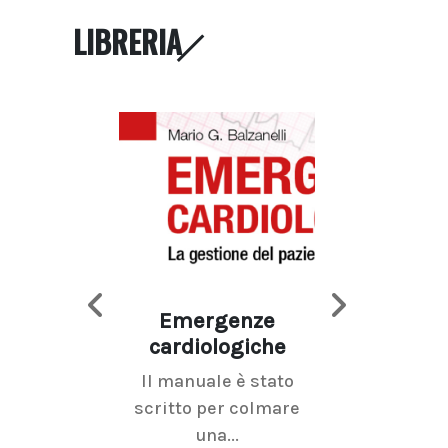
LIBRERIA
Emergenze
Imaging d
cardiologiche
mammel
Il manuale è stato
La radiolo
scritto per colmare
senologica inc
una...
ramo dell'imagi