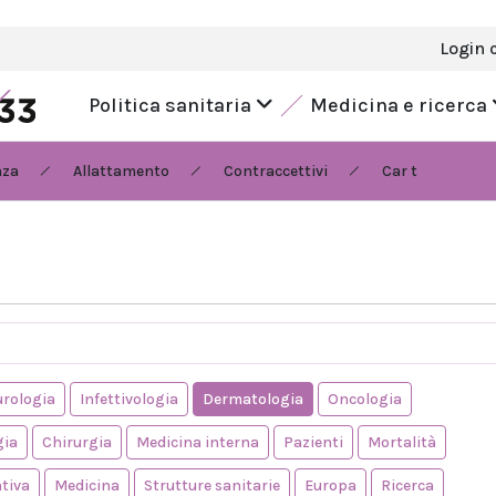
Login 
Politica sanitaria
Medicina e ricerca
nza
Allattamento
Contraccettivi
Car t
rologia
Infettivologia
Dermatologia
Oncologia
gia
Chirurgia
Medicina interna
Pazienti
Mortalità
ntiva
Medicina
Strutture sanitarie
Europa
Ricerca