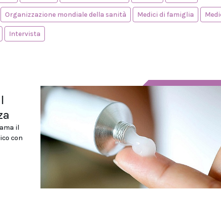
Organizzazione mondiale della sanità
Medici di famiglia
Medi
Intervista
l
za
ama il
pico con