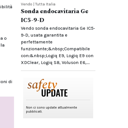
Vendo | Tutta Italia
bilità
Sonda endocavitaria Ge
IC5-9-D
Vendo sonda endocavitaria Ge IC5-
9-D, usata garantita e
za o
perfettamente
lla
funzionante;&nbsp;Compatibile
con:&nbsp;Logiq E9, Logiq E9 con
XDClear, Logiq S8, Voluson E6,...
oni di