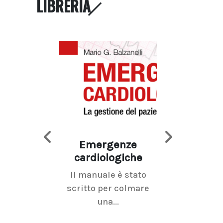
LIBRERIA
Emergenze
Imaging d
cardiologiche
mammel
Il manuale è stato
La radiolo
scritto per colmare
senologica inc
una...
ramo dell'imagi