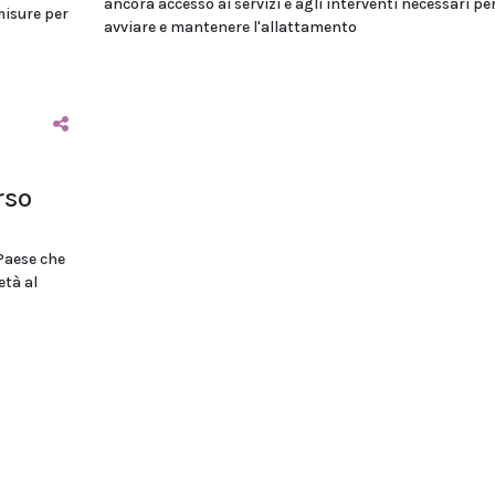
ancora accesso ai servizi e agli interventi necessari pe
misure per
avviare e mantenere l'allattamento
rso
 Paese che
età al