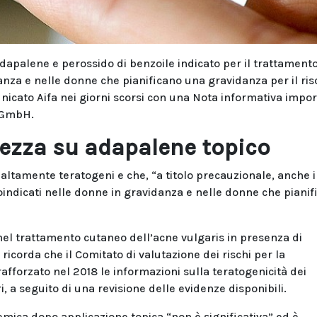
adapalene e perossido di benzoile indicato per il trattament
anza e nelle donne che pianificano una gravidanza per il ris
unicato Aifa nei giorni scorsi con una Nota informativa impo
a GmbH.
urezza su adapalene topico
o altamente teratogeni e che, “a titolo precauzionale, anche i
oindicati nelle donne in gravidanza e nelle donne che pianif
 nel trattamento cutaneo dell’acne vulgaris in presenza di
ricorda che il Comitato di valutazione dei rischi per la
afforzato nel 2018 le informazioni sulla teratogenicità dei
ri, a seguito di una revisione delle evidenze disponibili.
emica dopo applicazione topica “non è significativa” ed è