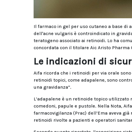
Il farmaco in gel per uso cutaneo a base di 
dell'acne vulgaris è controindicato in gravid
teratogeno associato ai retinoidi. Lo ha com
concordata con il titolare Aic Aristo Pharm
Le indicazioni di sic
Aifa ricorda che i retinoidi per via orale son
retinoidi topici, come adapalene, sono contr
una gravidanza”.
L’adapalene è un retinoide topico utilizzato
comedoni, papule e pustole. Nella Nota, Aifa 
farmacovigilanza (Prac) dell’Ema aveva già r
retinoidi rivolte a pazienti e operatori sanita
Secondo quanto riportato, l’esposizione sist