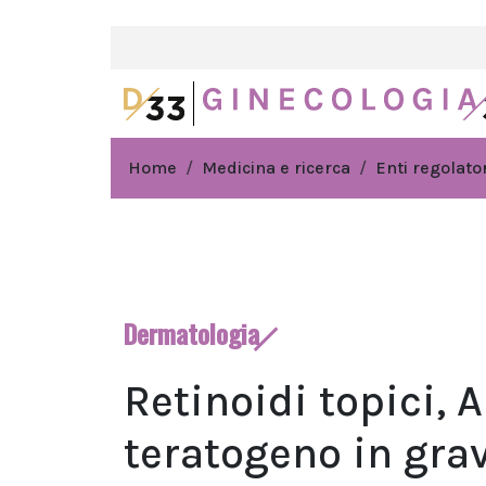
Home
Medicina e ricerca
Enti regolator
Dermatologia
Retinoidi topici, A
teratogeno in gra