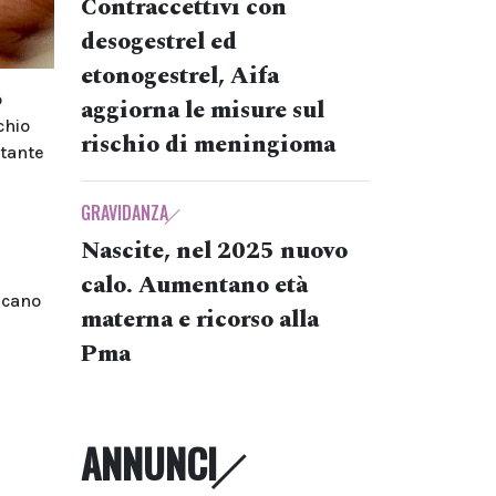
Contraccettivi con
desogestrel ed
etonogestrel, Aifa
o
aggiorna le misure sul
chio
rischio di meningioma
rtante
GRAVIDANZA
Nascite, nel 2025 nuovo
calo. Aumentano età
icano
materna e ricorso alla
Pma
ANNUNCI