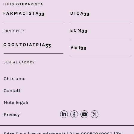
Chi siamo
Contatti
Note legali
Privacy
Edra S.p.a | www.edraspa.it | P.iva 08056040960 | Tel.