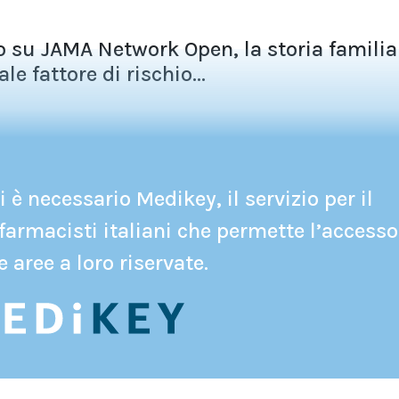
 su JAMA Network Open, la storia familia
e fattore di rischio...
 è necessario Medikey, il servizio per il
farmacisti italiani che permette l’accesso
e aree a loro riservate.