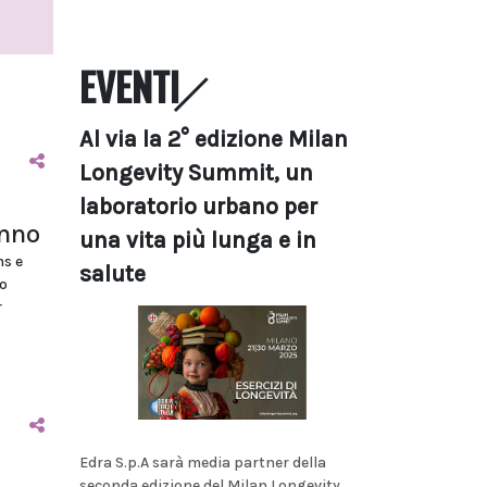
EVENTI
Al via la 2° edizione Milan
Longevity Summit, un
laboratorio urbano per
anno
una vita più lunga e in
ms e
salute
o
r
Edra S.p.A sarà media partner della
seconda edizione del Milan Longevity