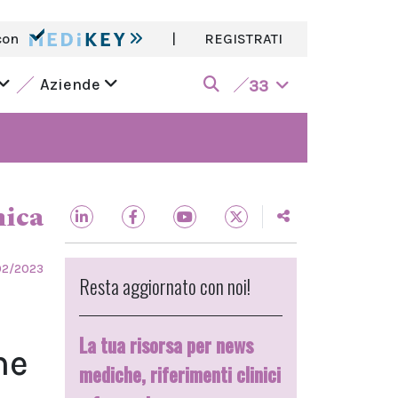
con
|
REGISTRATI
Aziende
33
nica
02/2023
Resta aggiornato con noi!
La tua risorsa per news
me
mediche, riferimenti clinici