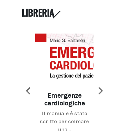
LIBRERIA
Emergenze
Imaging d
cardiologiche
mammel
Il manuale è stato
La radiolo
scritto per colmare
senologica inc
una...
ramo dell'imagi