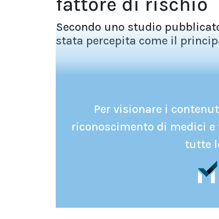
fattore di rischio
Secondo uno studio pubblicato
stata percepita come il principal
Per visionare i contenuti
riconoscimento di medici e 
tutte l