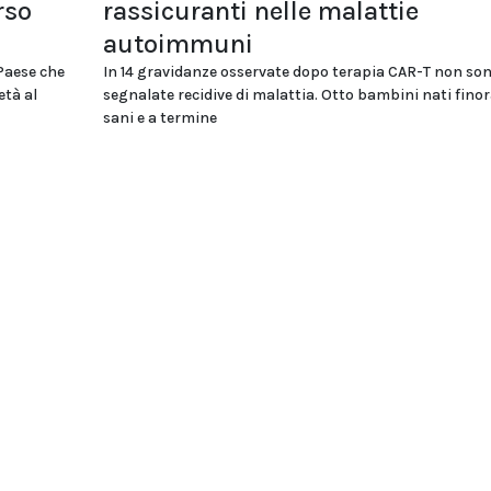
rso
rassicuranti nelle malattie
autoimmuni
 Paese che
In 14 gravidanze osservate dopo terapia CAR-T non son
età al
segnalate recidive di malattia. Otto bambini nati fino
sani e a termine