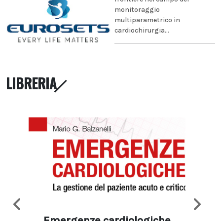
monitoraggio
multiparametrico in
cardiochirurgia...
LIBRERIA
Emergenze cardiologiche
Ima