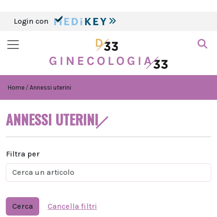
Login con
Home
Annessi uterini
ANNESSI UTERINI
Filtra per
Cerca
Cancella filtri