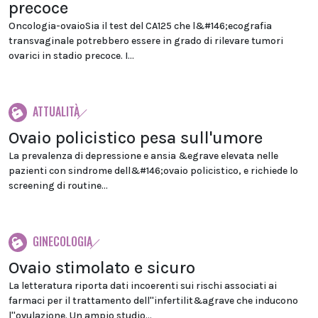
precoce
Oncologia-ovaioSia il test del CA125 che l&#146;ecografia
transvaginale potrebbero essere in grado di rilevare tumori
ovarici in stadio precoce. I...
ATTUALITÀ
Ovaio policistico pesa sull'umore
La prevalenza di depressione e ansia &egrave elevata nelle
pazienti con sindrome dell&#146;ovaio policistico, e richiede lo
screening di routine...
GINECOLOGIA
Ovaio stimolato e sicuro
La letteratura riporta dati incoerenti sui rischi associati ai
farmaci per il trattamento dell''infertilit&agrave che inducono
l''ovulazione. Un ampio studio...