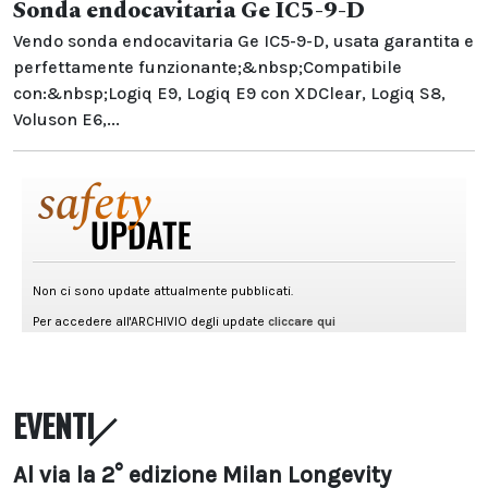
Sonda endocavitaria Ge IC5-9-D
Vendo sonda endocavitaria Ge IC5-9-D, usata garantita e
perfettamente funzionante;&nbsp;Compatibile
con:&nbsp;Logiq E9, Logiq E9 con XDClear, Logiq S8,
Voluson E6,...
EVENTI
Al via la 2° edizione Milan Longevity