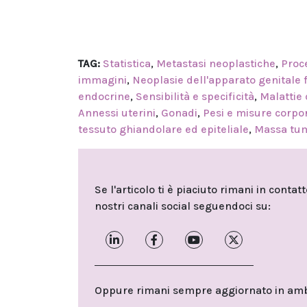
TAG:
Statistica
,
Metastasi neoplastiche
,
Proce
immagini
,
Neoplasie dell'apparato genitale
endocrine
,
Sensibilità e specificità
,
Malattie 
Annessi uterini
,
Gonadi
,
Pesi e misure corpo
tessuto ghiandolare ed epiteliale
,
Massa tu
Se l'articolo ti è piaciuto rimani in contat
nostri canali social seguendoci su:
Oppure rimani sempre aggiornato in ambit