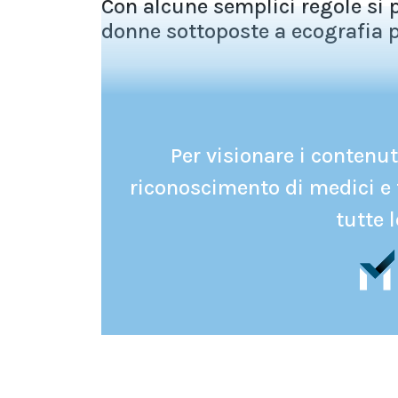
Con alcune semplici regole si
donne sottoposte a ecografia p
Per visionare i contenuti
riconoscimento di medici e 
tutte l