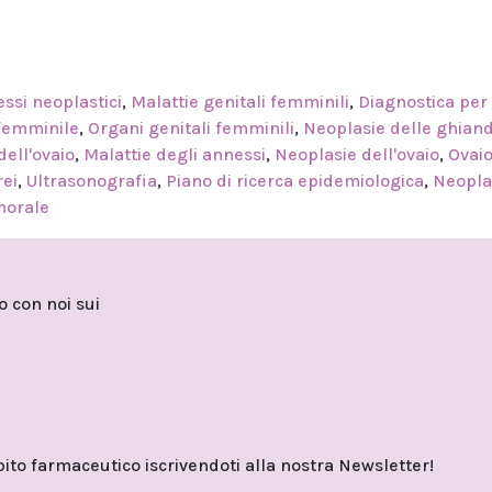
ssi neoplastici
,
Malattie genitali femminili
,
Diagnostica per
 femminile
,
Organi genitali femminili
,
Neoplasie delle ghian
dell'ovaio
,
Malattie degli annessi
,
Neoplasie dell'ovaio
,
Ovai
rei
,
Ultrasonografia
,
Piano di ricerca epidemiologica
,
Neopla
morale
to con noi sui
o farmaceutico iscrivendoti alla nostra Newsletter!