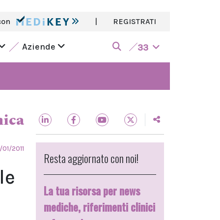
con
|
REGISTRATI
Aziende
33
nica
/01/2011
Resta aggiornato con noi!
le
La tua risorsa per news
mediche, riferimenti clinici