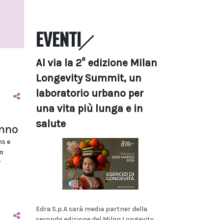
EVENTI
Al via la 2° edizione Milan
Longevity Summit, un
laboratorio urbano per
una vita più lunga e in
salute
anno
ms e
o
r
Edra S.p.A sarà media partner della
seconda edizione del Milan Longevity