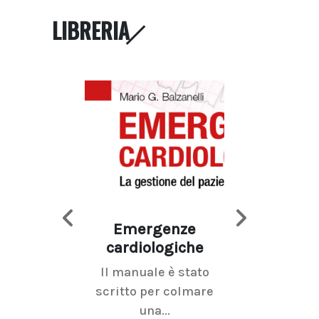
LIBRERIA
Emergenze
Imaging d
cardiologiche
mammel
Il manuale è stato
La radiolo
scritto per colmare
senologica inc
una...
ramo dell'imagi