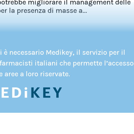
 potrebbe migliorare il management delle
er la presenza di masse a...
 è necessario Medikey, il servizio per il
farmacisti italiani che permette l’accesso
e aree a loro riservate.