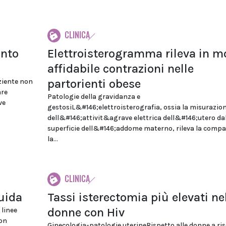
CLINICA
ento
Elettroisterogramma rileva in 
affidabile contrazioni nelle
partorienti obese
ziente non
are
Patologie della gravidanza e
ve
gestosiL&#146;elettroisterografia, ossia la misurazio
dell&#146;attivit&agrave elettrica dell&#146;utero da
superficie dell&#146;addome materno, rileva la compa
la...
CLINICA
guida
Tassi isterectomia più elevati ne
donne con Hiv
 linee
con
Ginecologia-patologie uterineRispetto alle donne a ri