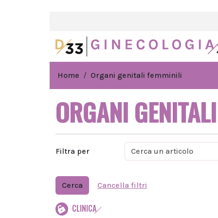
Home
Organi genitali femminili
ORGANI GENITALI
Filtra per
Cerca
Cancella filtri
CLINICA