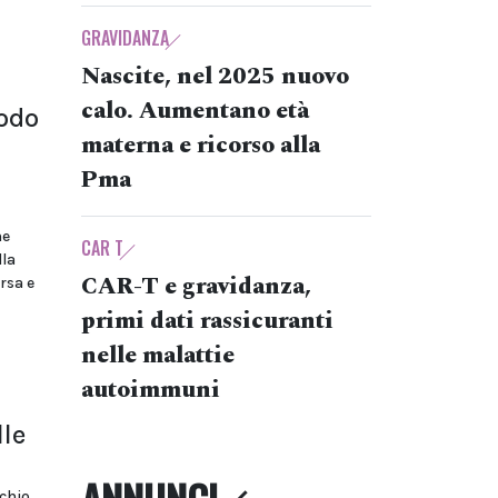
GRAVIDANZA
Nascite, nel 2025 nuovo
calo. Aumentano età
modo
materna e ricorso alla
Pma
ne
CAR T
lla
CAR-T e gravidanza,
rsa e
primi dati rassicuranti
nelle malattie
autoimmuni
lle
schio