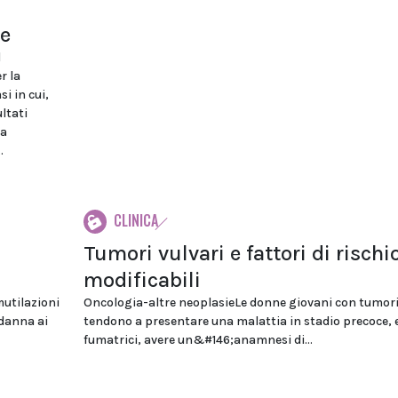
he
l
r la
si in cui,
ultati
la
.
CLINICA
Tumori vulvari e fattori di rischi
modificabili
mutilazioni
Oncologia-altre neoplasieLe donne giovani con tumori
danna ai
tendono a presentare una malattia in stadio precoce, 
fumatrici, avere un&#146;anamnesi di...