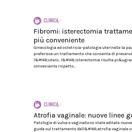
CLINICA
Fibromi: isterectomia trattam
più conveniente
Ginecologia ed ostetricia-patologie uterineSe la pa
preferisce un trattamento che consenta di preserv
l&#146;utero, l&#146;isterectomia risulta pi&ugra
conveniente rispetto...
CLINICA
Atrofia vaginale: nuove linee 
Patologie di vulva e vaginaSono state editate nuove
guida sul trattamento dell&#146;atrofia vaginale 