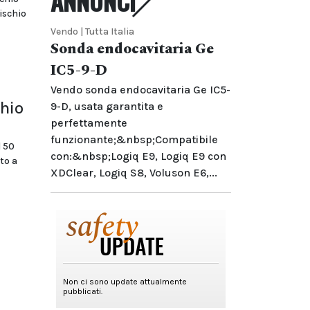
ANNUNCI
ischio
Vendo | Tutta Italia
Sonda endocavitaria Ge
IC5-9-D
Vendo sonda endocavitaria Ge IC5-
chio
9-D, usata garantita e
perfettamente
funzionante;&nbsp;Compatibile
 50
con:&nbsp;Logiq E9, Logiq E9 con
to a
XDClear, Logiq S8, Voluson E6,...