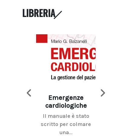
LIBRERIA
Emergenze
Imaging d
cardiologiche
mammel
Il manuale è stato
La radiolo
scritto per colmare
senologica inc
una...
ramo dell'imagi