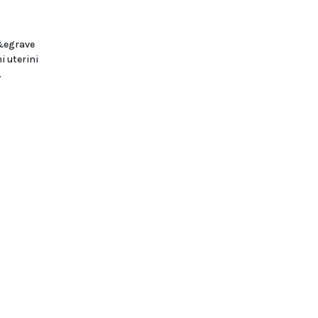
 &egrave
i uterini
.