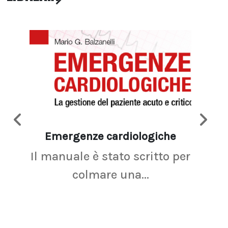
Emergenze cardiologiche
Ima
Il manuale è stato scritto per
La r
colmare una...