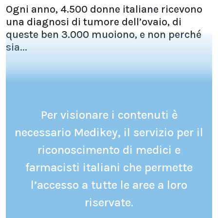
Ogni anno, 4.500 donne italiane ricevono
una diagnosi di tumore dell’ovaio, di
queste ben 3.000 muoiono, e non perché
sia...
Per visionare i contenuti è
necessario Medikey, il servizio per il
riconoscimento di medici e
farmacisti italiani che permette
l’accesso a tutte le aree a loro
riservate.