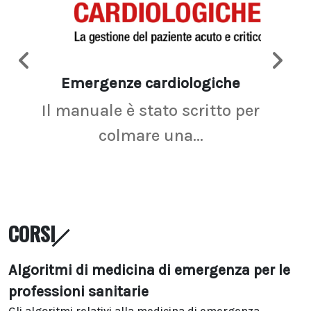
Emergenze cardiologiche
Ima
Il manuale è stato scritto per
La r
colmare una...
CORSI
Algoritmi di medicina di emergenza per le
professioni sanitarie
Gli algoritmi relativi alla medicina di emergenza