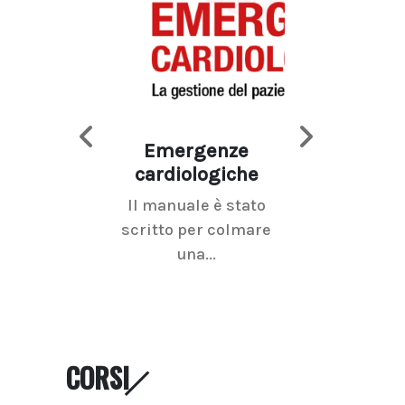
Emergenze
Imaging d
cardiologiche
mammel
Il manuale è stato
La radiolo
scritto per colmare
senologica inc
una...
ramo dell'imagi
CORSI