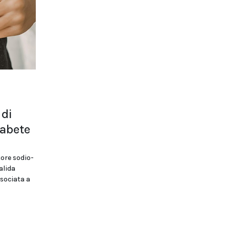
 di
iabete
tore sodio-
alida
ssociata a