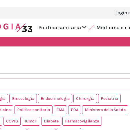
Login 
Politica sanitaria
Medicina e r
gia
Ginecologia
Endocrinologia
Chirurgia
Pediatria
dicina
Politica sanitaria
EMA
FDA
Ministero della Salute
COVID
Tumori
Diabete
Farmacovigilanza