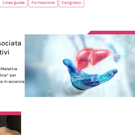
Linee guida
Formazione
Congressi
sociata
ivi
“Malattia
lica” per
ca in assenza