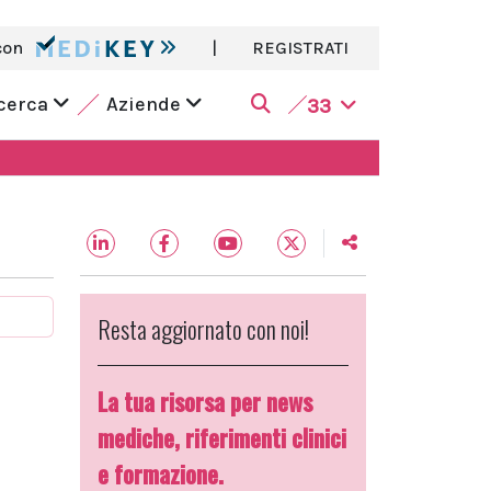
con
|
REGISTRATI
icerca
Aziende
33
Resta aggiornato con noi!
La tua risorsa per news
mediche, riferimenti clinici
e formazione.