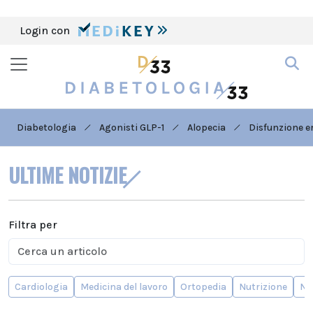
Login con
Diabetologia
Agonisti GLP-1
Alopecia
Disfunzione er
ULTIME NOTIZIE
Filtra per
Cardiologia
Medicina del lavoro
Ortopedia
Nutrizione
Ne