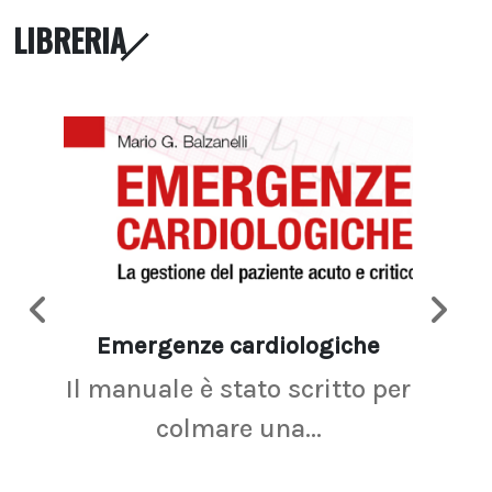
LIBRERIA
Emergenze cardiologiche
Ima
Il manuale è stato scritto per
La r
colmare una...