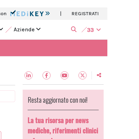
con
|
REGISTRATI
Aziende
33
Resta aggiornato con noi!
La tua risorsa per news
mediche, riferimenti clinici