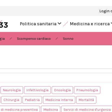
Login 
Politica sanitaria
Medicina e ricerca
gia
Scompenso cardiaco
Sonno
Neurologia
Infettivologia
Oncologia
Pneumologia
Chirurgia
Pediatria
Medicina interna
Mortalità
i di medicina preventiva
Medicina
Servizi di medicina d'urgenza