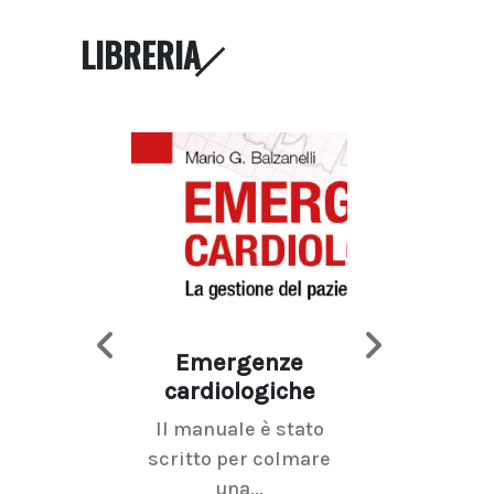
LIBRERIA
Emergenze
Imaging d
cardiologiche
mammel
Il manuale è stato
La radiolo
scritto per colmare
senologica inc
una...
ramo dell'imagi