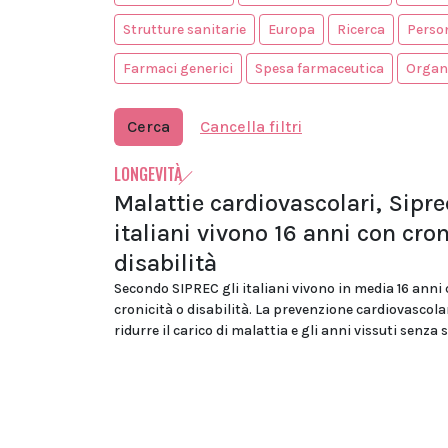
Strutture sanitarie
Europa
Ricerca
Person
Farmaci generici
Spesa farmaceutica
Organi
Cerca
Cancella filtri
LONGEVITÀ
Malattie cardiovascolari, Siprec
italiani vivono 16 anni con cron
disabilità
Secondo SIPREC gli italiani vivono in media 16 anni
cronicità o disabilità. La prevenzione cardiovascol
ridurre il carico di malattia e gli anni vissuti senza 