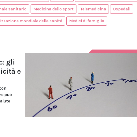
ale sanitario
Medicina dello sport
Telemedicina
Ospedali
zzazione mondiale della sanità
Medici di famiglia
: gli
icità e
 con
are può
salute