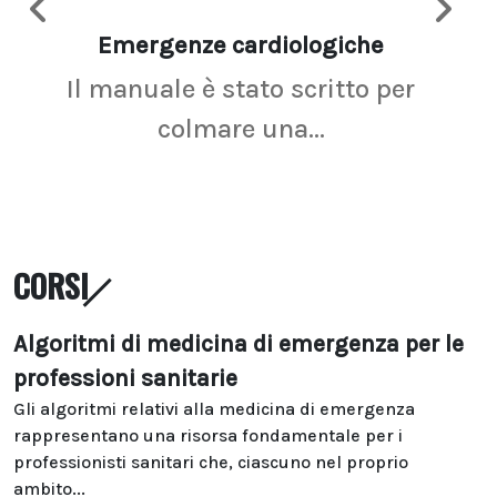
Emergenze cardiologiche
Ima
Il manuale è stato scritto per
La r
colmare una...
CORSI
Algoritmi di medicina di emergenza per le
professioni sanitarie
Gli algoritmi relativi alla medicina di emergenza
rappresentano una risorsa fondamentale per i
professionisti sanitari che, ciascuno nel proprio
ambito...