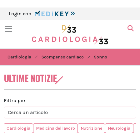
Login con
Cardiologia
Scompenso cardiaco
Sonno
ULTIME NOTIZIE
Filtra per
Cardiologia
Medicina del lavoro
Nutrizione
Neurologia
In