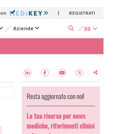
con
|
REGISTRATI
Aziende
33
Resta aggiornato con noi!
La tua risorsa per news
mediche, riferimenti clinici