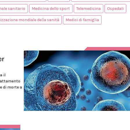
ale sanitario
Medicina dello sport
Telemedicina
Ospedali
zzazione mondiale della sanità
Medici di famiglia
er
a il
 trattamento
se di morte a