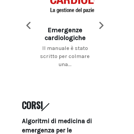
Emergenze
Imaging d
cardiologiche
mammel
Il manuale è stato
La radiolo
scritto per colmare
senologica inc
una...
ramo dell'imagi
CORSI
Algoritmi di medicina di
emergenza per le