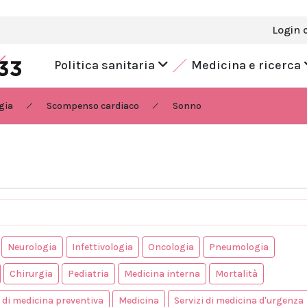
Login 
Politica sanitaria
Medicina e ricerca
gia
Scompenso cardiaco
Sonno
Neurologia
Infettivologia
Oncologia
Pneumologia
Chirurgia
Pediatria
Medicina interna
Mortalità
i di medicina preventiva
Medicina
Servizi di medicina d'urgenza