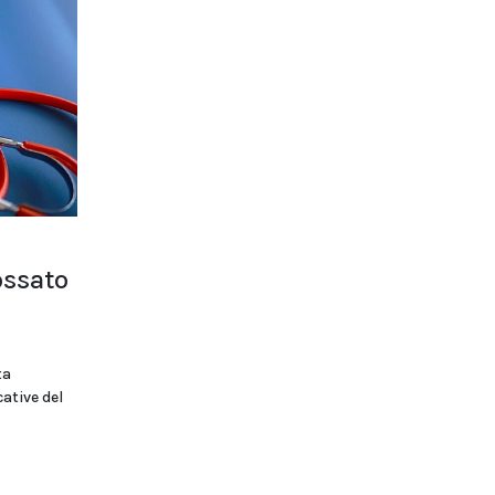
ossato
ta
cative del