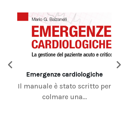
Emergenze cardiologiche
Ima
Il manuale è stato scritto per
La r
colmare una...