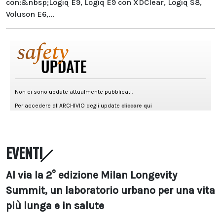
con:&nbsp;Logiq E9, Logiq E9 con XDClear, Logiq S8,
Voluson E6,...
EVENTI
Al via la 2° edizione Milan Longevity
Summit, un laboratorio urbano per una vita
più lunga e in salute