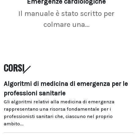
Emergenze cardiologiche
Ima
Il manuale è stato scritto per
La r
colmare una...
CORSI
Algoritmi di medicina di emergenza per le
professioni sanitarie
Gli algoritmi relativi alla medicina di emergenza
rappresentano una risorsa fondamentale per i
professionisti sanitari che, ciascuno nel proprio
ambito...