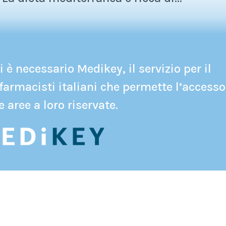
 è necessario Medikey, il servizio per il
farmacisti italiani che permette l’accesso
e aree a loro riservate.