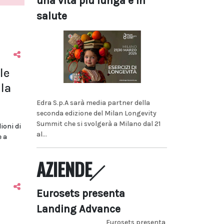
una vita più lunga e in
salute
le
la
Edra S.p.A sarà media partner della
seconda edizione del Milan Longevity
Summit che si svolgerà a Milano dal 21
lioni di
al...
e a
AZIENDE
Eurosets presenta
Landing Advance
Eurosets presenta