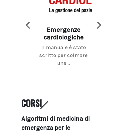
Emergenze
Imaging d
cardiologiche
mammel
Il manuale è stato
La radiolo
scritto per colmare
senologica inc
una...
ramo dell'imagi
CORSI
Algoritmi di medicina di
emergenza per le