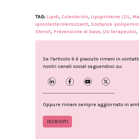
TAG:
Lipidi
,
Colesterolo
,
Lipoproteine LDL
,
Ma
ipocolesterolemizzanti
,
Sostanze ipolipemiz
Steroli
,
Prevenzione di base
,
Usi terapeutici
,
Se l'articolo ti è piaciuto rimani in contat
nostri canali social seguendoci su:
Oppure rimani sempre aggiornato in ambit
ISCRIVITI