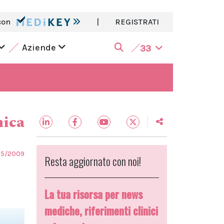
con
|
REGISTRATI
Aziende
33
nica
05/2009
Resta aggiornato con noi!
La tua risorsa per news
mediche, riferimenti clinici