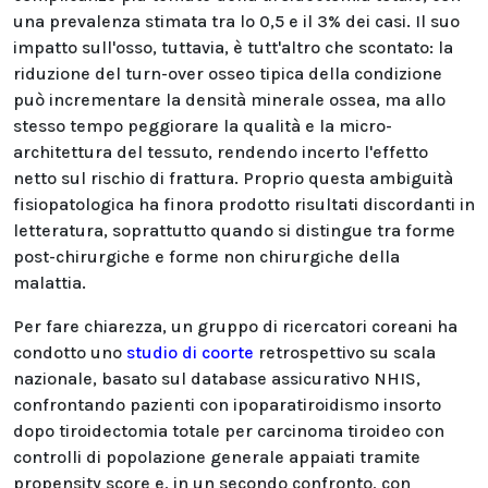
una prevalenza stimata tra lo 0,5 e il 3% dei casi. Il suo
impatto sull'osso, tuttavia, è tutt'altro che scontato: la
riduzione del turn-over osseo tipica della condizione
può incrementare la densità minerale ossea, ma allo
stesso tempo peggiorare la qualità e la micro-
architettura del tessuto, rendendo incerto l'effetto
netto sul rischio di frattura. Proprio questa ambiguità
fisiopatologica ha finora prodotto risultati discordanti in
letteratura, soprattutto quando si distingue tra forme
post-chirurgiche e forme non chirurgiche della
malattia.
Per fare chiarezza, un gruppo di ricercatori coreani ha
condotto uno
studio di coorte
retrospettivo su scala
nazionale, basato sul database assicurativo NHIS,
confrontando pazienti con ipoparatiroidismo insorto
dopo tiroidectomia totale per carcinoma tiroideo con
controlli di popolazione generale appaiati tramite
propensity score e, in un secondo confronto, con