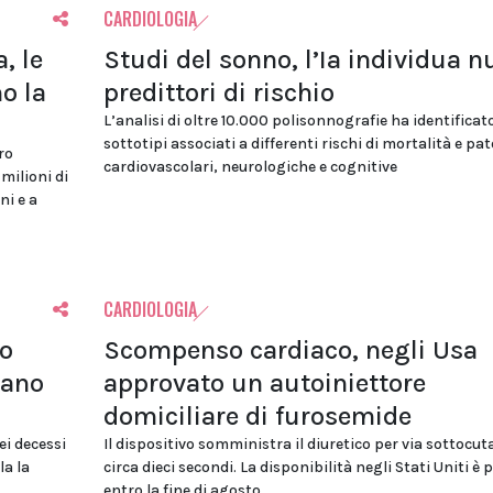
CARDIOLOGIA
, le
Studi del sonno, l’Ia individua n
o la
predittori di rischio
L’analisi di oltre 10.000 polisonnografie ha identificat
sottotipi associati a differenti rischi di mortalità e pa
ro
cardiovascolari, neurologiche e cognitive
 milioni di
ni e a
CARDIOLOGIA
lo
Scompenso cardiaco, negli Usa
tano
approvato un autoiniettore
domiciliare di furosemide
ei decessi
Il dispositivo somministra il diuretico per via sottocut
la la
circa dieci secondi. La disponibilità negli Stati Uniti è 
entro la fine di agosto