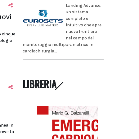
Landing Advance,
un sistema
uovi
completo e
intuitivo che apre
nuove frontiere
o cinque
nel campo del
tologie
monitoraggio multiparametrico in
cardiochirurgia...
LIBRERIA
anea in
prevista