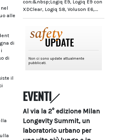
con:&nbsp;Logiq E9, Logiq E9 con
 nel
XDClear, Logiq S8, Voluson E6,...
uo alle
dent
agna di
i
o di
iste il
ci
EVENTI
Al via la 2° edizione Milan
Longevity Summit, un
lla
laboratorio urbano per
ulla