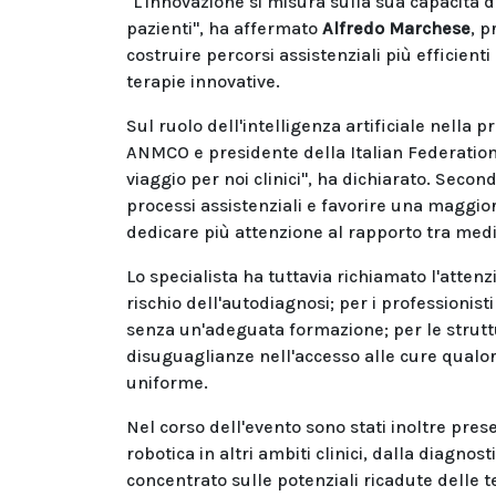
"L'innovazione si misura sulla sua capacità di 
pazienti", ha affermato
Alfredo Marchese
, p
costruire percorsi assistenziali più efficien
terapie innovative.
Sul ruolo dell'intelligenza artificiale nella 
ANMCO e presidente della Italian Federation 
viaggio per noi clinici", ha dichiarato. Seco
processi assistenziali e favorire una maggio
dedicare più attenzione al rapporto tra medi
Lo specialista ha tuttavia richiamato l'attenzi
rischio dell'autodiagnosi; per i professionist
senza un'adeguata formazione; per le strutture
disuguaglianze nell'accesso alle cure qualor
uniforme.
Nel corso dell'evento sono stati inoltre prese
robotica in altri ambiti clinici, dalla diagnos
concentrato sulle potenziali ricadute delle te