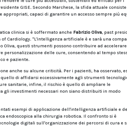
rendere le cure più accessibili, sostenibili ed efficaci per i
residente GISE. Secondo Marchese, la sfida attuale consiste
ti e appropriati, capaci di garantire un accesso sempre più eq
pratica clinica si è soffermato anche
Fabrizio Oliva
, past presi
of Cardiology. "L'intelligenza artificiale è e sarà una comp
ndo Oliva, questi strumenti possono contribuire ad accelerare 
re personalizzazione delle cure, consentendo al tempo stess
co e paziente.
one anche su alcune criticità. Per i pazienti, ha osservato, es
i quello di affidarsi eccessivamente agli strumenti tecnologi
 sanitarie, infine, il rischio è quello di ampliare le
a gli investimenti necessari non siano distribuiti in modo
ntati esempi di applicazione dell'intelligenza artificiale e de
tica endoscopica alla chirurgia robotica. Il confronto si è
cnologie digitali sull'organizzazione dei percorsi di cura e s