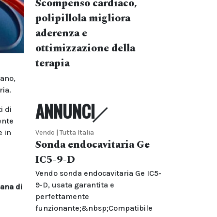
Scompenso cardiaco,
polipillola migliora
aderenza e
ottimizzazione della
terapia
lano,
ria.
ANNUNCI
i di
ente
e in
Vendo | Tutta Italia
Sonda endocavitaria Ge
IC5-9-D
Vendo sonda endocavitaria Ge IC5-
9-D, usata garantita e
iana di
perfettamente
funzionante;&nbsp;Compatibile