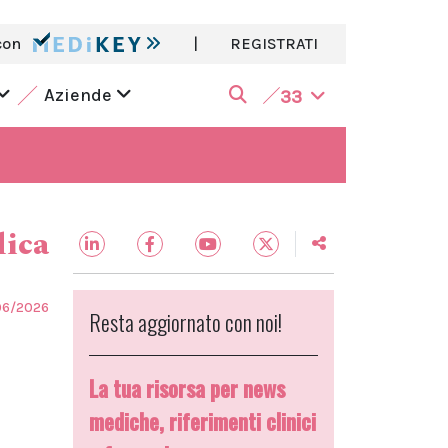
con
|
REGISTRATI
Aziende
33
dica
06/2026
Resta aggiornato con noi!
a
La tua risorsa per news
mediche, riferimenti clinici