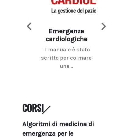
Emergenze
Imaging d
cardiologiche
mammel
Il manuale è stato
La radiolo
scritto per colmare
senologica inc
una...
ramo dell'imagi
CORSI
Algoritmi di medicina di
emergenza per le