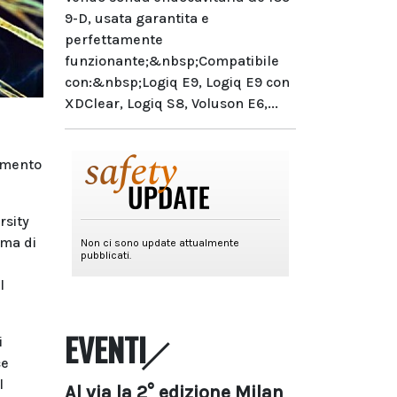
9-D, usata garantita e
perfettamente
funzionante;&nbsp;Compatibile
con:&nbsp;Logiq E9, Logiq E9 con
XDClear, Logiq S8, Voluson E6,...
amento
rsity
rma di
l
EVENTI
i
ce
l
Al via la 2° edizione Milan