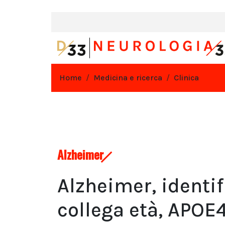
Home
Medicina e ricerca
Clinica
Alzheimer
Alzheimer, ident
collega età, APOE