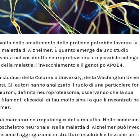
volta nello smaltimento delle proteine potrebbe favorire la
la malattia di Alzheimer. È quanto emerge da uno studio
ividua nel cosiddetto neuroproteasoma un possibile colleg
hio della malattia: l'invecchiamento e il genotipo APOE4.
i studiosi della Columbia University, della Washington Unive
nsi. Gli autori hanno analizzato il ruolo di una particolare fo
uroni, definita neuroproteasoma, osservando che la sua
ilamenti elicoidali di tau molto simili a quelli riscontrati ne
imer.
li marcatori neuropatologici della malattia. Nelle condizion
citoscheletro neuronale. Nella malattia di Alzheimer può inve
scono l'aggregazione in strutture insolubili e tossiche per i