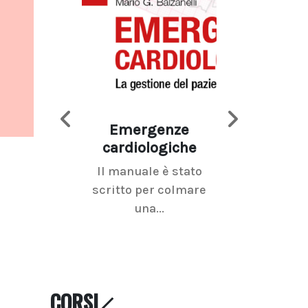
Emergenze
Imaging d
cardiologiche
mammel
Il manuale è stato
La radiolo
scritto per colmare
senologica inc
una...
ramo dell'imagi
CORSI