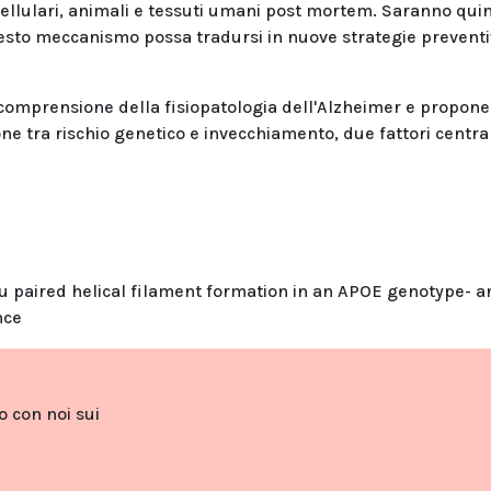
 cellulari, animali e tessuti umani post mortem. Saranno qui
questo meccanismo possa tradursi in nuove strategie preventi
comprensione della fisiopatologia dell'Alzheimer e propon
one tra rischio genetico e invecchiamento, due fattori central
paired helical filament formation in an APOE genotype- a
nce
to con noi sui