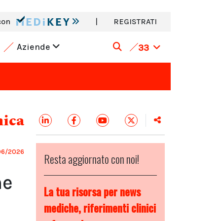
con
|
REGISTRATI
Aziende
33
nica
06/2026
Resta aggiornato con noi!
he
La tua risorsa per news
mediche, riferimenti clinici