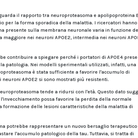
 riguarda il rapporto tra neuroproteasoma e apolipoproteina 
hio per la forma sporadica della malattia. I ricercatori hanno
ma presente sulla membrana neuronale varia in funzione de
lta maggiore nei neuroni APOE2, intermedia nei neuroni APO
be contribuire a spiegare perché i portatori di APOE4 prese
a patologia. Nei modelli sperimentali utilizzati, infatti, una
oproteasoma è stata sufficiente a favorire l'accumulo di
 neuroni APOE2 si sono mostrati più resistenti.
l neuroproteasoma tende a ridursi con l'età. Questo dato sug
 l'invecchiamento possa favorire la perdita della normale
 formazione delle lesioni caratteristiche della malattia di
soma potrebbe rappresentare un nuovo bersaglio terapeutico
tare l'accumulo patologico della tau. Tuttavia, si tratta di