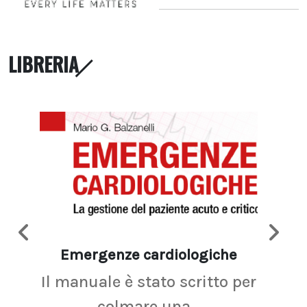
LIBRERIA
Emergenze cardiologiche
Ima
Il manuale è stato scritto per
La r
colmare una...