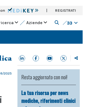
con
|
REGISTRATI
ricerca
Aziende
33
dica
09/2025
Resta aggiornato con noi!
La tua risorsa per news
i
mediche, riferimenti clinici