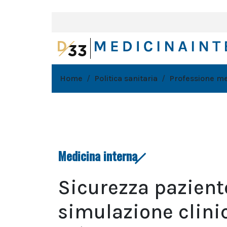
Home
Politica sanitaria
Professione m
Medicina interna
Sicurezza paziente
simulazione clini