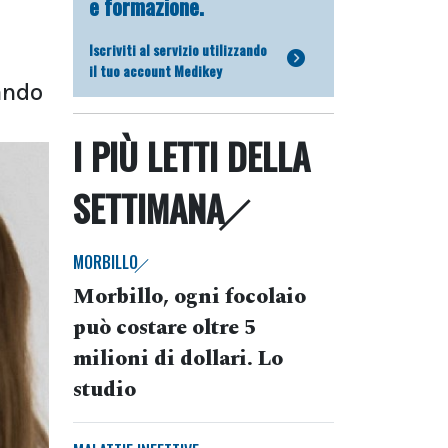
e formazione.
Iscriviti al servizio utilizzando
il tuo account Medikey
tando
I PIÙ LETTI DELLA
SETTIMANA
MORBILLO
Morbillo, ogni focolaio
può costare oltre 5
milioni di dollari. Lo
studio