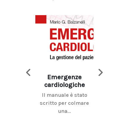
Emergenze
Imaging d
cardiologiche
mammel
Il manuale è stato
La radiolo
scritto per colmare
senologica inc
una...
ramo dell'imagi