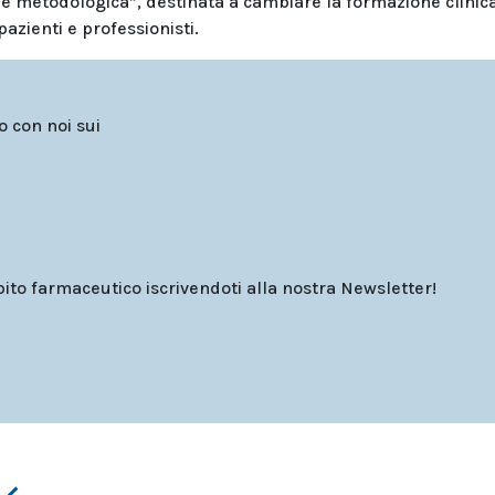
e metodologica”, destinata a cambiare la formazione clinica
pazienti e professionisti.
to con noi sui
o farmaceutico iscrivendoti alla nostra Newsletter!