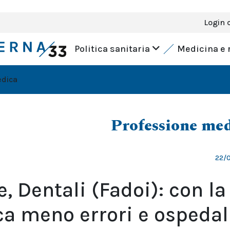
Login 
Politica sanitaria
Medicina e 
edica
Professione me
22/
, Dentali (Fadoi): con la
ca meno errori e ospedal