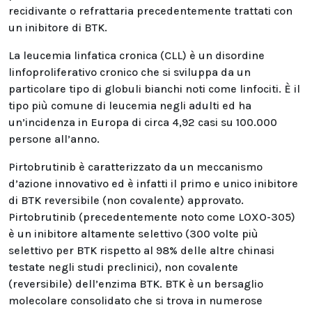
recidivante o refrattaria precedentemente trattati con
un inibitore di BTK.
La leucemia linfatica cronica (CLL) è un disordine
linfoproliferativo cronico che si sviluppa da un
particolare tipo di globuli bianchi noti come linfociti. È il
tipo più comune di leucemia negli adulti ed ha
un’incidenza in Europa di circa 4,92 casi su 100.000
persone all’anno.
Pirtobrutinib è caratterizzato da un meccanismo
d’azione innovativo ed è infatti il primo e unico inibitore
di BTK reversibile (non covalente) approvato.
Pirtobrutinib (precedentemente noto come LOXO-305)
è un inibitore altamente selettivo (300 volte più
selettivo per BTK rispetto al 98% delle altre chinasi
testate negli studi preclinici), non covalente
(reversibile) dell’enzima BTK. BTK è un bersaglio
molecolare consolidato che si trova in numerose