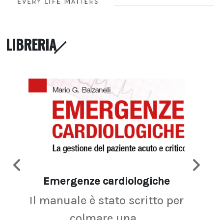
LIBRERIA
Emergenze cardiologiche
Ima
Il manuale è stato scritto per
La r
colmare una...