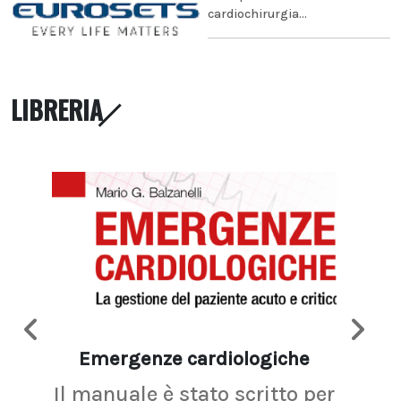
cardiochirurgia...
LIBRERIA
Emergenze cardiologiche
Ima
Il manuale è stato scritto per
La r