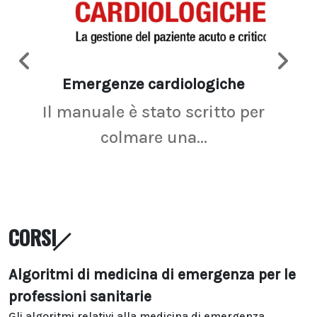
Emergenze cardiologiche
Ima
Il manuale è stato scritto per
La r
colmare una...
CORSI
Algoritmi di medicina di emergenza per le
professioni sanitarie
Gli algoritmi relativi alla medicina di emergenza