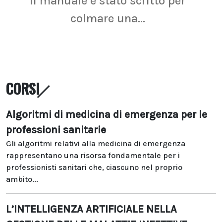
Il manuale è stato scritto per
La r
colmare una...
CORSI
Algoritmi di medicina di emergenza per le
professioni sanitarie
Gli algoritmi relativi alla medicina di emergenza
rappresentano una risorsa fondamentale per i
professionisti sanitari che, ciascuno nel proprio
ambito...
L’INTELLIGENZA ARTIFICIALE NELLA