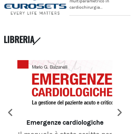
multiparametrico in
cardiochirurgia...
LIBRERIA
Emergenze cardiologiche
Ima