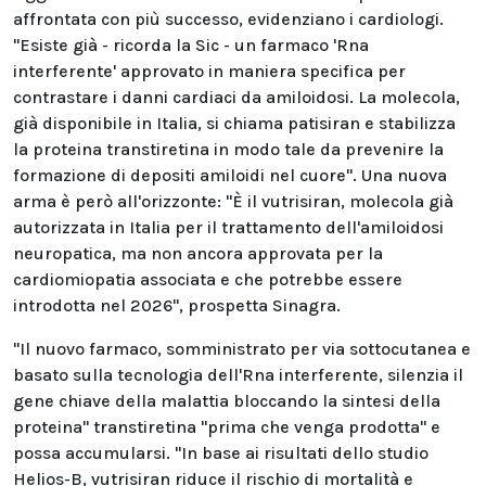
affrontata con più successo, evidenziano i cardiologi.
"Esiste già - ricorda la Sic - un farmaco 'Rna
interferente' approvato in maniera specifica per
contrastare i danni cardiaci da amiloidosi. La molecola,
già disponibile in Italia, si chiama patisiran e stabilizza
la proteina transtiretina in modo tale da prevenire la
formazione di depositi amiloidi nel cuore". Una nuova
arma è però all'orizzonte: "È il vutrisiran, molecola già
autorizzata in Italia per il trattamento dell'amiloidosi
neuropatica, ma non ancora approvata per la
cardiomiopatia associata e che potrebbe essere
introdotta nel 2026", prospetta Sinagra.
"Il nuovo farmaco, somministrato per via sottocutanea e
basato sulla tecnologia dell'Rna interferente, silenzia il
gene chiave della malattia bloccando la sintesi della
proteina" transtiretina "prima che venga prodotta" e
possa accumularsi. "In base ai risultati dello studio
Helios-B, vutrisiran riduce il rischio di mortalità e